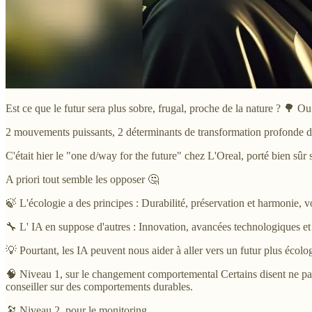
Est ce que le futur sera plus sobre, frugal, proche de la nature ? 🌳 Ou a
2 mouvements puissants, 2 déterminants de transformation profonde de
C'était hier le "one d/way for the future" chez L'Oreal, porté bien sûr
A priori tout semble les opposer 🤔
🍃 L'écologie a des principes : Durabilité, préservation et harmonie, vo
🔧 L' IA en suppose d'autres : Innovation, avancées technologiques 
💡 Pourtant, les IA peuvent nous aider à aller vers un futur plus écolo
🧠 Niveau 1, sur le changement comportemental Certains disent ne pa
conseiller sur des comportements durables.
🔭 Niveau 2, pour le monitoring