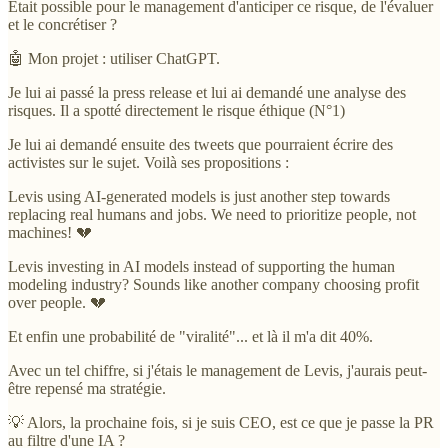
Etait possible pour le management d'anticiper ce risque, de l'évaluer
et le concrétiser ?
🤖 Mon projet : utiliser ChatGPT.
Je lui ai passé la press release et lui ai demandé une analyse des
risques. Il a spotté directement le risque éthique (N°1)
Je lui ai demandé ensuite des tweets que pourraient écrire des
activistes sur le sujet. Voilà ses propositions :
Levis using AI-generated models is just another step towards
replacing real humans and jobs. We need to prioritize people, not
machines! 💔
Levis investing in AI models instead of supporting the human
modeling industry? Sounds like another company choosing profit
over people. 💔
Et enfin une probabilité de "viralité"... et là il m'a dit 40%.
Avec un tel chiffre, si j'étais le management de Levis, j'aurais peut-
être repensé ma stratégie.
💡 Alors, la prochaine fois, si je suis CEO, est ce que je passe la PR
au filtre d'une IA ?