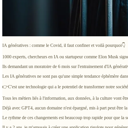
IA génératives : comme le Covid, il faut confiner et voilà pourquoi👇
1000 experts, chercheurs en IA ou startupeur comme Elon Musk signent
Ils demandant un moratoire de 6 mois sur l'entrainement d'IA générat
Les IA génératives ne sont pas qu'une simple tendance éphémère dans 
👉C'est une technologie qui a le potentiel de transformer notre société 
Tous les métiers liés à l'information, aux données, à la culture vont ê
Déjà avec GPT4, aucun domaine n'est épargné, mis à part peut être la 
Le rythme de ces changements est beaucoup trop rapide pour que la socié
Il y a 2 ans, je m'amusais à créer une application rigolote pour génére